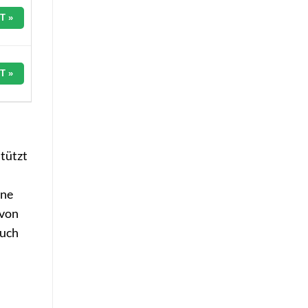
T »
T »
stützt
ene
 von
auch