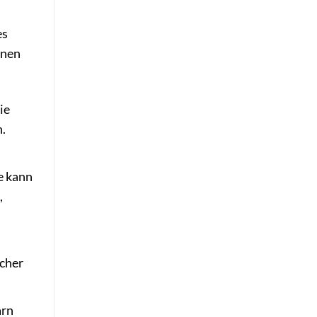
es
enen
ie
.
e kann
,
icher
arn