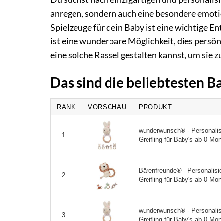
anregen, sondern auch eine besondere emoti
Spielzeuge für dein Baby ist eine wichtige 
ist eine wunderbare Möglichkeit, dies persönl
eine solche Rassel gestalten kannst, um sie 
Das sind die beliebtesten B
RANK
VORSCHAU
PRODUKT
wunderwunsch® - Personalisi
1
Greifling für Baby's ab 0 Mon
Bärenfreunde® - Personalisie
2
Greifling für Baby's ab 0 Mon
wunderwunsch® - Personalisi
3
Greifling für Baby's ab 0 Mon