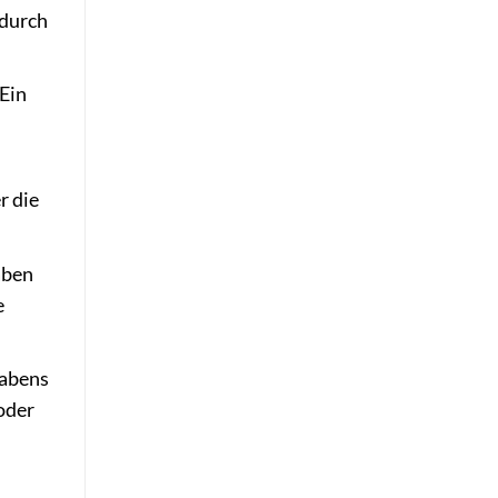
 durch
 Ein
r die
aben
e
tabens
oder