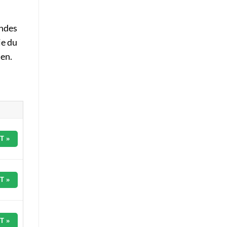
indes
ie du
hen.
T »
T »
T »