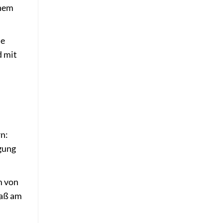
inem
ne
d mit
n:
ägung
m von
paß am