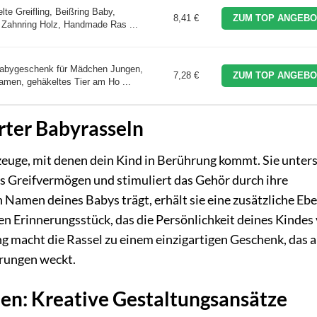
e Greifling, Beißring Baby,
8,41 €
ZUM TOP ANGEBO
y, Zahnring Holz, Handmade Ras ...
Babygeschenk für Mädchen Jungen,
7,28 €
ZUM TOP ANGEBO
amen, gehäkeltes Tier am Ho ...
rter Babyrasseln
elzeuge, mit denen dein Kind in Berührung kommt. Sie unter
as Greifvermögen und stimuliert das Gehör durch ihre
Namen deines Babys trägt, erhält sie eine zusätzliche Eb
en Erinnerungsstück, das die Persönlichkeit deines Kindes
ng macht die Rassel zu einem einzigartigen Geschenk, das 
erungen weckt.
en: Kreative Gestaltungsansätze