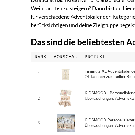
Weihnachten zu steigern? Dann bist du hier ge
für verschiedene Adventskalender-Kategorien
berücksichtigen und deine Zielgruppe begei
Das sind die beliebtesten 
RANK
VORSCHAU
PRODUKT
minimutz XL Adventskalender 
1
24 Taschen zum selber Befüll
KIDSMOOD - Personalisierte
Überraschungen, Adventskal
2
...
KIDSMOOD Personalisierter 
3
Überraschungen, Adventskale