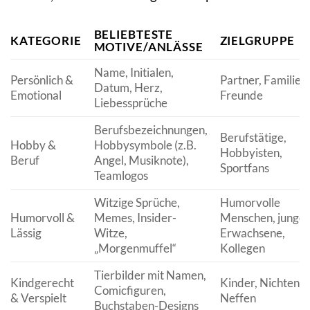
BELIEBTESTE
KATEGORIE
ZIELGRUPPE
MOTIVE/ANLÄSSE
Name, Initialen,
Persönlich &
Partner, Familie,
Datum, Herz,
Emotional
Freunde
Liebessprüche
Berufsbezeichnungen,
Berufstätige,
Hobby &
Hobbysymbole (z.B.
Hobbyisten,
Beruf
Angel, Musiknote),
Sportfans
Teamlogos
Witzige Sprüche,
Humorvolle
Humorvoll &
Memes, Insider-
Menschen, junge
Lässig
Witze,
Erwachsene,
„Morgenmuffel“
Kollegen
Tierbilder mit Namen,
Kindgerecht
Kinder, Nichten,
Comicfiguren,
& Verspielt
Neffen
Buchstaben-Designs