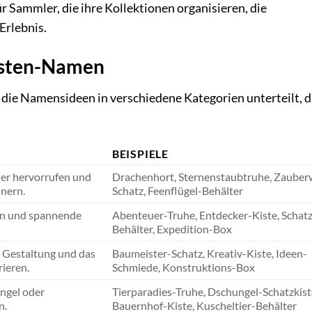
ür Sammler, die ihre Kollektionen organisieren, die
Erlebnis.
isten-Namen
 die Namensideen in verschiedene Kategorien unterteilt, d
BEISPIELE
er hervorrufen und
Drachenhort, Sternenstaubtruhe, Zauber
nern.
Schatz, Feenflügel-Behälter
sen und spannende
Abenteuer-Truhe, Entdecker-Kiste, Schatz
Behälter, Expedition-Box
, Gestaltung und das
Baumeister-Schatz, Kreativ-Kiste, Ideen-
ieren.
Schmiede, Konstruktions-Box
ungel oder
Tierparadies-Truhe, Dschungel-Schatzkist
n.
Bauernhof-Kiste, Kuscheltier-Behälter