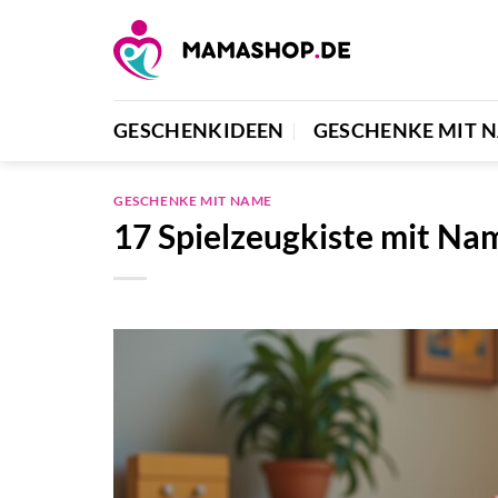
Zum
Inhalt
springen
GESCHENKIDEEN
GESCHENKE MIT 
GESCHENKE MIT NAME
17 Spielzeugkiste mit Na