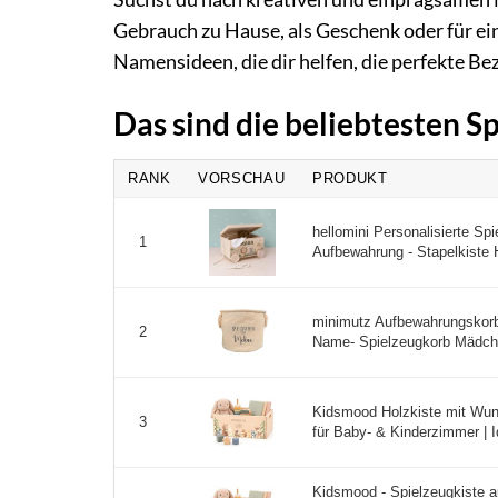
Gebrauch zu Hause, als Geschenk oder für ein
Namensideen, die dir helfen, die perfekte Be
Das sind die beliebtesten S
RANK
VORSCHAU
PRODUKT
hellomini Personalisierte Sp
1
Aufbewahrung - Stapelkiste H
minimutz Aufbewahrungskorb 
2
Name- Spielzeugkorb Mädche
Kidsmood Holzkiste mit Wun
3
für Baby- & Kinderzimmer | 
Kidsmood - Spielzeugkiste 