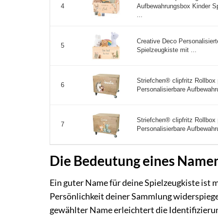
Aufbewahrungsbox Kinder Sp
4
...
Creative Deco Personalisier
5
Spielzeugkiste mit ...
Striefchen® clipfritz Rollbox
6
Personalisierbare Aufbewahr
Striefchen® clipfritz Rollbox
7
Personalisierbare Aufbewahr
Die Bedeutung eines Namens
Ein guter Name für deine Spielzeugkiste ist m
Persönlichkeit deiner Sammlung widerspiegel
gewählter Name erleichtert die Identifizier