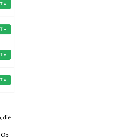
T »
T »
T »
T »
, die
. Ob