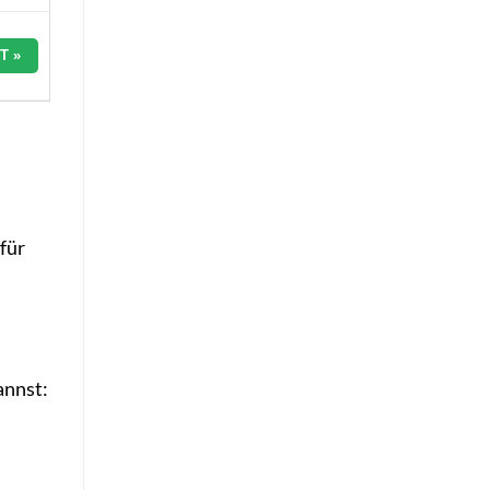
T »
für
annst: