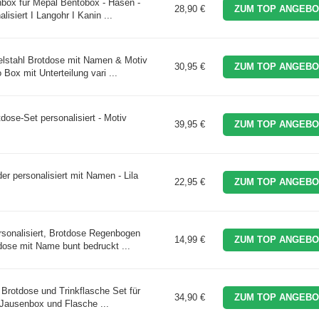
box für Mepal Bentobox - Hasen -
28,90 €
ZUM TOP ANGEBO
isiert I Langohr I Kanin ...
lstahl Brotdose mit Namen & Motiv
30,95 €
ZUM TOP ANGEBO
 Box mit Unterteilung vari ...
dose-Set personalisiert - Motiv
39,95 €
ZUM TOP ANGEBO
er personalisiert mit Namen - Lila
22,95 €
ZUM TOP ANGEBO
onalisiert, Brotdose Regenbogen
14,99 €
ZUM TOP ANGEBO
dose mit Name bunt bedruckt ...
 Brotdose und Trinkflasche Set für
34,90 €
ZUM TOP ANGEBO
 Jausenbox und Flasche ...