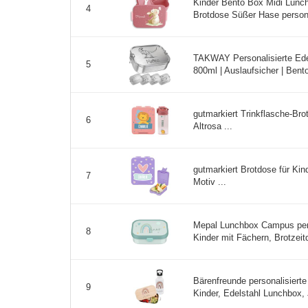
Kinder Bento Box Midi Lunch
4
Brotdose Süßer Hase personal
TAKWAY Personalisierte Ede
5
800ml | Auslaufsicher | Bento
gutmarkiert Trinkflasche-Brot
6
Altrosa ...
gutmarkiert Brotdose für Kind
7
Motiv ...
Mepal Lunchbox Campus pers
8
Kinder mit Fächern, Brotzeit
Bärenfreunde personalisierte
9
Kinder, Edelstahl Lunchbox,