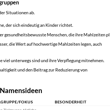
lgruppen
er Situationen ab.
e, der sich eindeutig an Kinder richtet.
der gesundheitsbewusste Menschen, die ihre Mahlzeiten p
sser, die Wert auf hochwertige Mahlzeiten legen, auch
e viel unterwegs sind und ihre Verpflegung mitnehmen.
altigkeit und den Beitrag zur Reduzierung von
r Namensideen
LGRUPPE/FOKUS
BESONDERHEIT
te Zielgruppe, tägliche