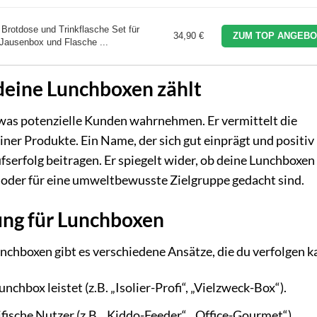
 Brotdose und Trinkflasche Set für
34,90 €
ZUM TOP ANGEBO
 Jausenbox und Flasche ...
deine Lunchboxen zählt
 was potenzielle Kunden wahrnehmen. Er vermittelt die
iner Produkte. Ein Name, der sich gut einprägt und positiv
serfolg beitragen. Er spiegelt wider, ob deine Lunchboxen 
r oder für eine umweltbewusste Zielgruppe gedacht sind.
ung für Lunchboxen
chboxen gibt es verschiedene Ansätze, die du verfolgen k
nchbox leistet (z.B. „Isolier-Profi“, „Vielzweck-Box“).
ifische Nutzer (z.B. „Kiddo-Feeder“, „Office-Gourmet“).