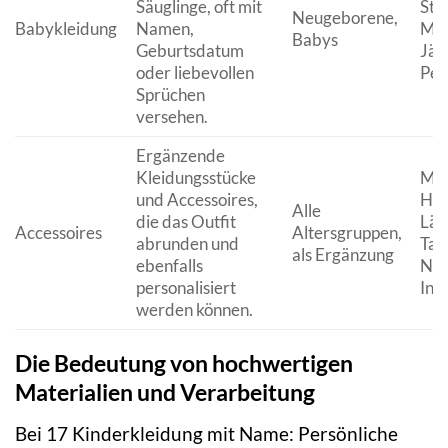
Säuglinge, oft mit
Str
Neugeborene,
Babykleidung
Namen,
Müt
Babys
Geburtsdatum
Jäc
oder liebevollen
Per
Sprüchen
versehen.
Ergänzende
Kleidungsstücke
Müt
und Accessoires,
Han
Alle
die das Outfit
Lät
Accessoires
Altersgruppen,
abrunden und
Tas
als Ergänzung
ebenfalls
Nam
personalisiert
Init
werden können.
Die Bedeutung von hochwertigen
Materialien und Verarbeitung
Bei 17 Kinderkleidung mit Name: Persönliche