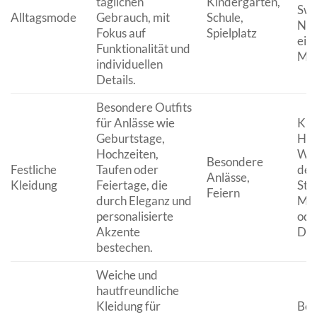
täglichen
Kindergarten,
Swe
Alltagsmode
Gebrauch, mit
Schule,
Nam
Fokus auf
Spielplatz
ein
Funktionalität und
Mot
individuellen
Details.
Besondere Outfits
für Anlässe wie
Kle
Geburtstage,
He
Hochzeiten,
Wes
Besondere
Festliche
Taufen oder
dez
Anlässe,
Kleidung
Feiertage, die
Sti
Feiern
durch Eleganz und
Mo
personalisierte
ode
Akzente
Dru
bestechen.
Weiche und
hautfreundliche
Kleidung für
Bod