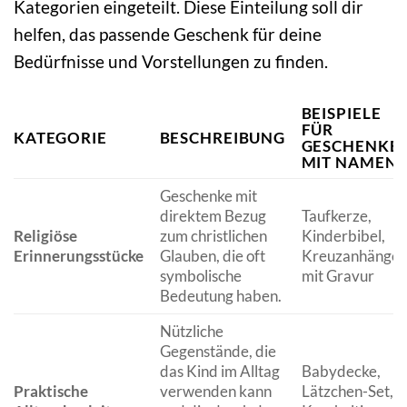
Kategorien eingeteilt. Diese Einteilung soll dir
helfen, das passende Geschenk für deine
Bedürfnisse und Vorstellungen zu finden.
BEISPIELE
FÜR
KATEGORIE
BESCHREIBUNG
GESCHENKE
MIT NAMEN
Geschenke mit
direktem Bezug
Taufkerze,
Religiöse
zum christlichen
Kinderbibel,
Erinnerungsstücke
Glauben, die oft
Kreuzanhänger
symbolische
mit Gravur
Bedeutung haben.
Nützliche
Gegenstände, die
das Kind im Alltag
Babydecke,
Praktische
verwenden kann
Lätzchen-Set,