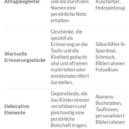
Alltagsbegleiter
und die durch den
Kuscheltier,
Namen eine
Holzspielzeug
persönliche Note
erhalten.
Geschenke, die
speziell als
Erinnerung an die
Silberlöffel-Set,
Taufe und die
Spardose,
Wertvolle
Kindheit gedacht
Schmuck,
Erinnerungsstücke
sind und oft einen
Bilderrahmen,
materiellen oder
Fotoalbum
emotionalen Wert
darstellen.
Gegenstände, die
Namens-
das Kinderzimmer
Buchstaben,
Dekorative
verschönern und
Taufkissen,
Elemente
gleichzeitig eine
personalisierter
persönliche
Bilderrahmen
Botschaft tragen.